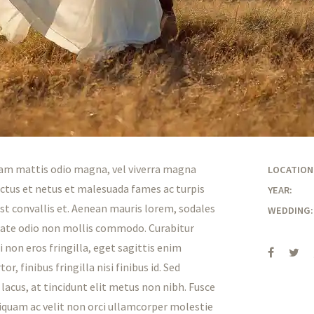
llam mattis odio magna, vel viverra magna
LOCATION
ectus et netus et malesuada fames ac turpis
YEAR:
t convallis et. Aenean mauris lorem, sodales
WEDDING:
utate odio non mollis commodo. Curabitur
 non eros fringilla, eget sagittis enim
r, finibus fringilla nisi finibus id. Sed
 lacus, at tincidunt elit metus non nibh. Fusce
 Aliquam ac velit non orci ullamcorper molestie