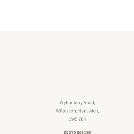
Wybunbury Road,
Willaston, Nantwich,
CW5 7ER
01270 661195