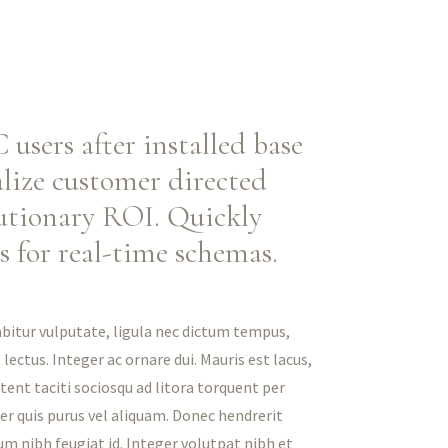
users after installed base
alize customer directed
utionary ROI. Quickly
s for real-time schemas.
abitur vulputate, ligula nec dictum tempus,
 lectus. Integer ac ornare dui. Mauris est lacus,
ptent taciti sociosqu ad litora torquent per
r quis purus vel aliquam. Donec hendrerit
lum nibh feugiat id. Integer volutpat nibh et