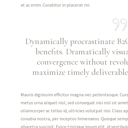
at ac enim. Curabitur in placerat mi.
Dynamically procrastinate B2C 
benefits. Dramatically visu
convergence without revol
maximize timely deliverable
Mauris dignissim efficitur magna nec pellentesque. Cur
metus urna aliquet nisl, sed consequat nisi nisl sit amet
ullamcorper ac tellus id, ultricies volutpat nisi. Class a
conubia nostra, per inceptos himenaeos. Quisque sempe
pharetra suscipit. Fusce tristique ipsum elit, id vestibu