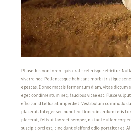
Phasellus non lorem quis erat scelerisque efficitur. Nu
viverra nec. Pellentesque habitant morbi tristique sen
egestas. Donec mattis fermentum diam, vitae dictum es
eget condimentum nec, faucibus vitae est. Fusce vulp
efficitur id tellus at imperdiet. Vestibulum commodo dui
placerat. Integer sed nunc leo. Donec interdum felis torto
placerat, felis ut laoreet semper, nisi ante ullamcorper
suscipit orci est, tincidunt eleifend odio porttitor et.